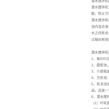
潜水搅拌机
潜水搅拌机
能，防止污
潜水搅拌机
池内混合液
水之间有充
过轴向有效
潜水搅拌机
1、每50
2、圆型池
3、介质密
4、方形池
5、有关流
品。这是一
6、潜水搅
（1）叶轮