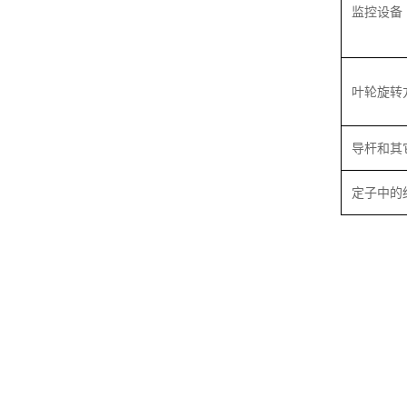
监控设备
叶轮旋转
导杆和其
定子中的