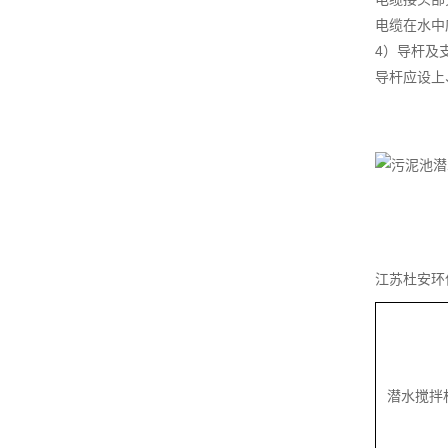
电缆在水中
4）导杆及
导杆应设上
江苏杜安环
潜水搅拌