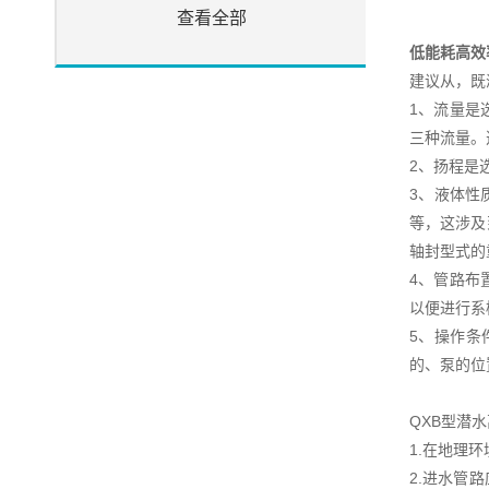
查看全部
低能耗高效
建议从，既
1、流量是
三种流量。
2、扬程是
3、液体性
等，这涉及
轴封型式的
4、管路布
以便进行系
5、操作条
的、泵的位
QXB型潜
1.在地理
2.进水管