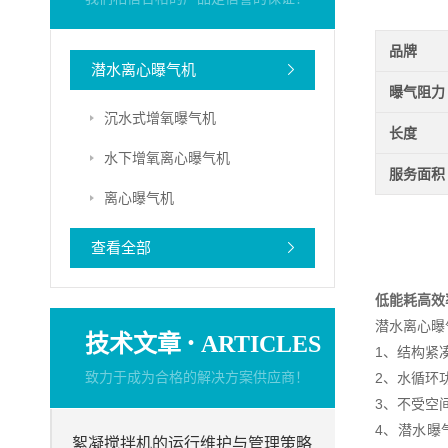
品牌
潜水离心曝气机
曝气阻力
沉水式增氧曝气机
长度
水下增氧离心曝气机
服务面积
离心曝气机
查看全部
低能耗高效
潜水离心曝
·
技术文章
ARTICLES
1、结构紧
致力于成为合格的解决方案供应商！
2、水循环
3、不受空
4、潜水曝
絮凝搅拌机的运行维护与管理策略