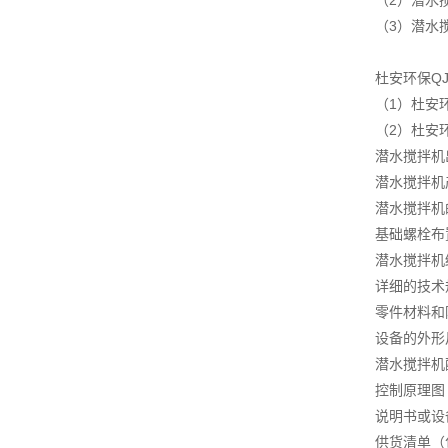
（2）潜水
（3）潜水
杜安环保Q
（1）杜安
（2）杜安
潜水搅拌机
潜水搅拌机
潜水搅拌机
基础螺栓布
潜水搅拌机
详细的技术
零件材料和
设备的外形
潜水搅拌机
控制原理图
说明书或设
供货清单（