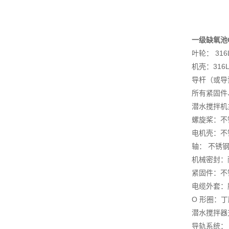
一级缺氧池
叶轮： 316
机壳：316
导杆（或导索
所有紧固件、
潜水搅拌机
螺旋桨：不锈钢
电机壳：不锈
轴： 不锈钢 
机械密封：
紧固件：不锈钢
电缆外套：
O 形圈：
潜水搅拌器支
导轨系统： 不