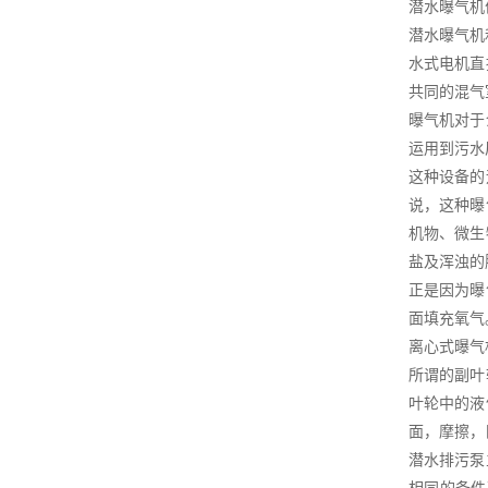
潜水曝气机
潜水曝气机
水式电机直
共同的混气
曝气机对于
运用到污水
这种设备的
说，这种曝
机物、微生
盐及浑浊的
正是因为曝
面填充氧气
离心式曝气
所谓的副叶
叶轮中的液
面，摩擦，
潜水排污泵