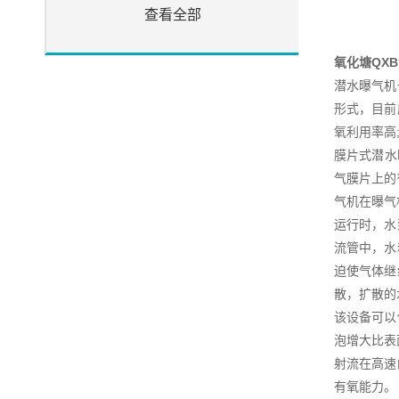
查看全部
氧化塘QX
潜水曝气机
形式，目前
氧利用率高
膜片式潜水
气膜片上的
气机在曝气
运行时，水
流管中，水
迫使气体继
散，扩散的
该设备可以
泡增大比表
射流在高速
有氧能力。