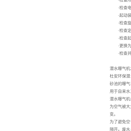
·检查所
·检查电
·起动装
·检查旋
·检查定
·检查起
·更换为
·检查并
潜水曝气机
杜安环保潜
砂池的曝气
用于自来水
潜水曝气机
为空气被大
变。
为了避免空
隔开。废水