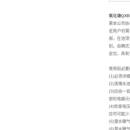
氧化塘QX
需本公司协
足用户的需
部，在池顶
封。自耦式
定位，具有
使用前必要
(1)必须
(2)清理
(3)应由
部的电器元
(4)检查
应尽可能少
(5)潜水
(6)潜水