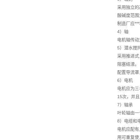
采用独立的
酸碱度范围
制造厂应**
4）轴
电机轴传动
5）潜水搅
采用推进式
阻塞结渣。
配置导流罩
6）电机
电机应为三
15次，并
7）轴承
叶轮轴由一
8）电缆和
电机应配有
用可重复使