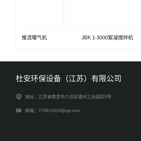
QJ-4推流曝气机
JBK 1-3000絮凝搅拌机
杜安环保设备（江苏）有限公司
地址：江苏省南京市六合区雄州工业园区8号
邮箱：770822429@qq.com