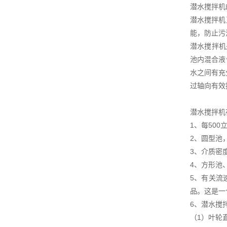
潜水搅拌机
潜水搅拌机
能，防止污
潜水搅拌机
池内混合液
水之间有充
过轴向有效
潜水搅拌机
1、每50
2、圆型池
3、介质密
4、方形池
5、有关流
品。这是一
6、潜水搅
（1）叶轮