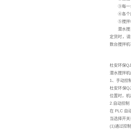
③每一台
④各个部
⑤搅拌机附
潜水搅拌机
定货时，请
数台搅拌机
杜安环保Q
潜水搅拌机
1、手动控
杜安环保Q
位置时，机
2.自动控制
在 PLC
当选择开关
(1)通过