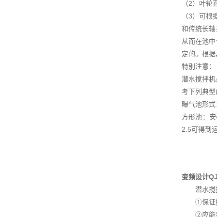
（2）叶轮
（3）可根
和传统长轴
从而在池中
定的。根据
特别注意：
潜水搅拌机
考下列典型
曝气池形式
方形池：安
2.5可得到
变频设计Q
潜水搅拌
①保证搅
②应能将