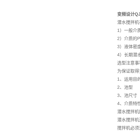
变频设计Q
潜水搅拌机
1）一般介
2）介质的P
3）液体密度
4）长期潜
选型注意事
为保证取得
1、运用目
2、池型
3、池尺寸
4、介质特
潜水搅拌机
潜水搅拌机
搅拌机必须