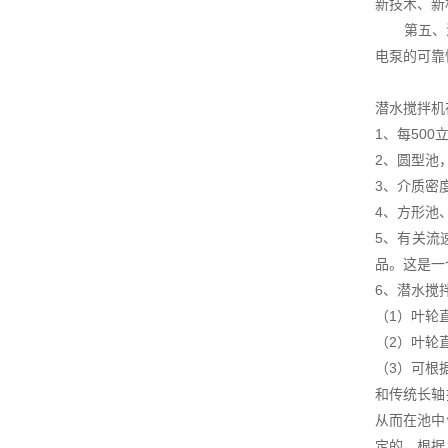
新技术、新
第五、注意
电泵的可靠
潜水搅拌机
1、每50
2、圆型池
3、介质密
4、方形池
5、有关流
品。这是一
6、潜水搅
（1）叶轮
（2）叶轮
（3）可根
和传统长轴
从而在池中
定的。根据