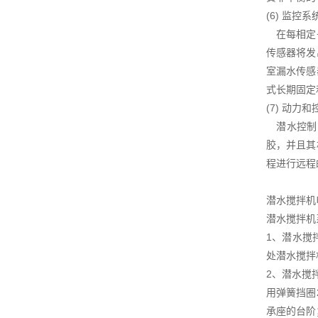
(6) 监控系
在每相定子
传感器将发
室漏水传感
式长期固定
(7) 动力
潜水控制电
胶，并且其
程进行远程
潜水搅拌机
潜水搅拌机
1、潜水搅
处潜水搅拌
2、潜水搅
用弹簧挡圈
承座的台阶