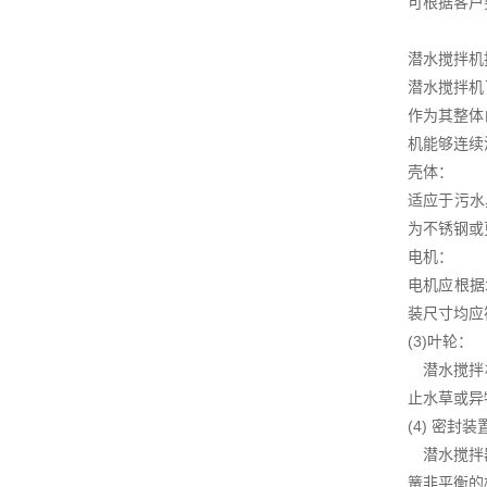
可根据客户
潜水搅拌机
潜水搅拌机
作为其整体
机能够连续
壳体：
适应于污水
为不锈钢或
电机：
电机应根据
装尺寸均应
(3)叶轮：
潜水搅拌机
止水草或异
(4) 密封装
潜水搅拌器
簧非平衡的