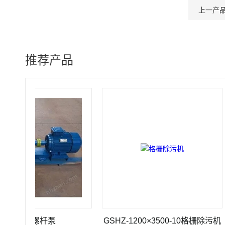
上一产
推荐产品
5-1螺杆泵
GSHZ-1200×3500-10格栅除污机