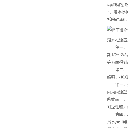
齿轮箱的油
3、潜水搅
拆除轴承6
潜水推流器
第一、发展
期1/2～
等方面得到
第二、发展
级泵、抽送
第三、开发
向为内流型
的端面上，
可靠性和寿
第四、新材
潜水推进器