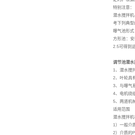
特别注意：
潜水搅拌机
考下列典型
曝气池形式
方形池：安
2.5可得到
调节池潜水
1、潜水搅
2、叶轮具
3、与曝气
4、电机绕
5、两道机
适用范围
潜水搅拌机
1）一般介
2）介质的P