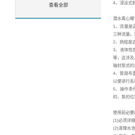
4、浸没式
查看全部
潜水离心曝
1、流量是
三种流量。
2、扬程是
3、液体性
等，这涉及
轴封型式的
4、管路布
以便进行系
5、操作条
的、泵的位
使用前必要
(1)必须
(2)清理