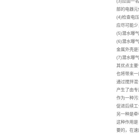
(3)应由
部的电器元
(4)检查
应尽可能少
(5)潜水
(6)潜水
金属外壳是
(7)潜水
其优点主要
也将带来一
通过搅拌混
产生了由专
作为一种污
促进后续工
另一种是牵
这种作用是
要的，在速