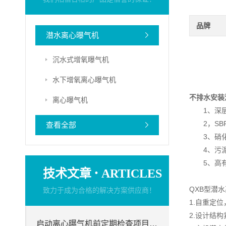
品牌
潜水离心曝气机
沉水式增氧曝气机
水下增氧离心曝气机
不排水安装
离心曝气机
1、深层
2，SBR
查看全部
3、硝化
4、污泥
5、高有
·
技术文章
ARTICLES
QXB型潜
致力于成为合格的解决方案供应商！
1.自重定
2.设计结
启动离心曝气机前定期检查项目分析