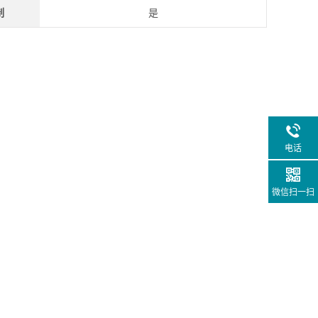
制
是
电话
微信扫一扫