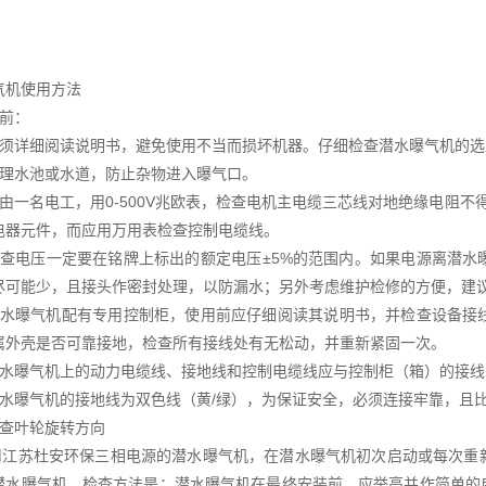
气机使用方法
装前：
必须详细阅读说明书，避免使用不当而损坏机器。仔细检查潜水曝气机的
清理水池或水道，防止杂物进入曝气口。
应由一名电工，用0-500V兆欧表，检查电机主电缆三芯线对地绝缘电阻
电器元件，而应用万用表检查控制电缆线。
检查电压一定要在铭牌上标出的额定电压±5%的范围内。如果电源离潜
尽可能少，且接头作密封处理，以防漏水；另外考虑维护检修的方便，建
潜水曝气机配有专用控制柜，使用前应仔细阅读其说明书，并检查设备接
属外壳是否可靠接地，检查所有接线处有无松动，并重新紧固一次。
潜水曝气机上的动力电缆线、接地线和控制电缆线应与控制柜（箱）的接线
潜水曝气机的接地线为双色线（黄/绿），为保证安全，必须连接牢靠，且比
检查叶轮旋转方向
苏杜安环保三相电源的潜水曝气机，在潜水曝气机初次启动或每次重新
潜水曝气机。检查方法是：潜水曝气机在最终安装前，应举高并作简单的