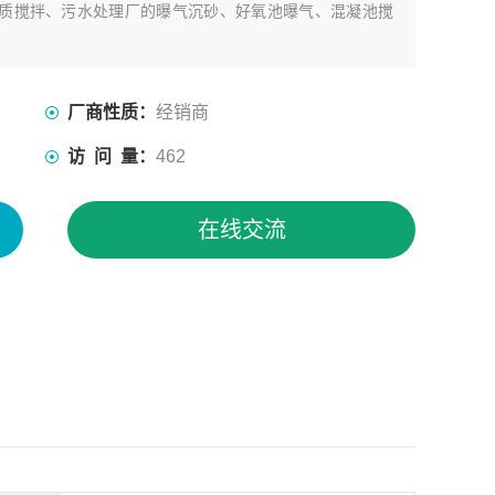
质搅拌、污水处理厂的曝气沉砂、好氧池曝气、混凝池搅
厂商性质：
经销商
访 问 量：
462
在线交流