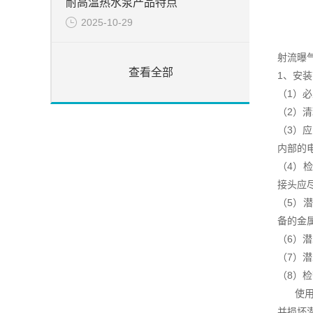
耐高温热水泵产品特点
2025-10-29
射流曝
查看全部
1、安
（1）
（2）
（3）
内部的
（4）
接头应
（5）
备的金
（6）
（7）
（8）
使用江
并损坏