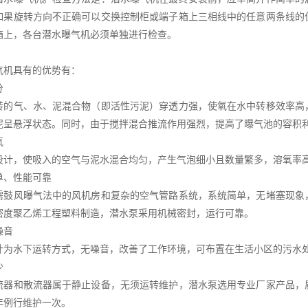
如果旋转方向不正确可以交换控制柜或端子箱上三相线中的任意两条线的
箱上，各台潜水曝气机必须单独进行检查。
气机具有的优势有：
分
转的气、水、泥混合物（即活性污泥）穿透力强，使氧在水中转移效率高
泥呈悬浮状态。同时，由于搅拌混合推流作用强烈，提高了曝气池的容积
氧
设计，使吸入的空气与泥水混合均匀，产生气泡细小且数量繁多，溶氧率高
单、性能可靠
需鼓风曝气法中的风机房和复杂的空气管路系统，系统简单，无堵塞现象
密度聚乙烯工程塑料制造，潜水泵采用机械密封，运行可靠。
噪音
计为水下运转方式，无噪音，改善了工作环境，可布置在生活小区的污水
少
流器和散流器属于静止设备，无须运转维护，潜水泵选用专业厂家产品，
年例行维护一次。