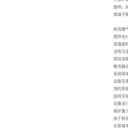
旋转。
或端子
射流曝
搅拌充
高速旋
活性污
高效溶
散流器
系统简
设备无
蚀的高
运转无
设备设
维护量
由于射
水泵每