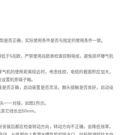
选型是否正确，实际使用条件是否与规定的使用条件一致。
不得低于5兆欧，严禁使用兆欧表检查控制电缆，避免损坏曝气机
水曝气机的使用距离较远时，考虑线损，电缆的截面积应加大，
议设置机旁端子箱。
线是否正确，启动装置是否灵活，触头接触是否良好，启动设
头一一对接，如图1所示。
其它线长出50mm。
安装后都应检查转动方向，转动方向不正确，会降低效率，
启动，从底部向上看潜水曝气机的吸水口，叶轮按逆时针方向