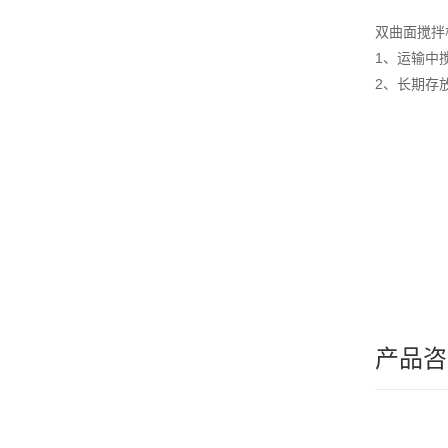
双曲面搅拌
1、运输中
2、长期存
产品咨