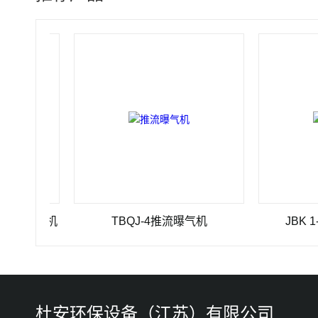
栅除污机
TBQJ-4推流曝气机
JBK 1-30
杜安环保设备（江苏）有限公司