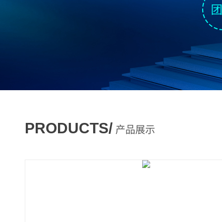
PRODUCTS/
产品展示