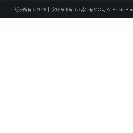
版权所有 © 2026 杜安环保设备（江苏）有限公司 All Rights R