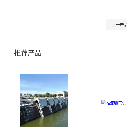
上一产
推荐产品