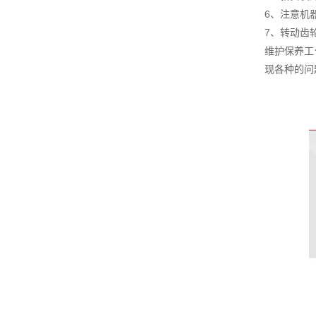
6、注意机
7、转动齿
维护保养工
现各种的问