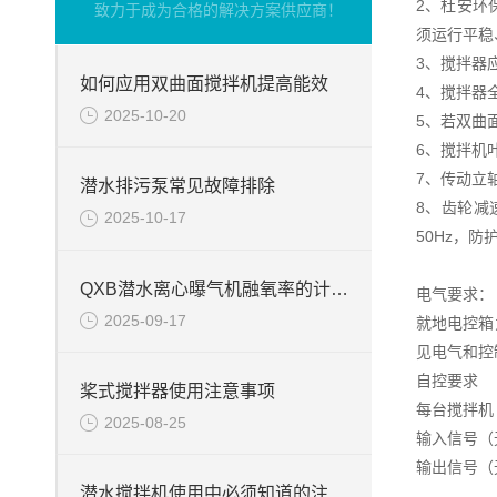
2、杜安环
致力于成为合格的解决方案供应商！
须运行平稳
3、搅拌器
如何应用双曲面搅拌机提高能效
4、搅拌器
2025-10-20
5、若双曲
6、搅拌机
7、传动立
潜水排污泵常见故障排除
8、齿轮减
2025-10-17
50Hz，防
QXB潜水离心曝气机融氧率的计算方法
电气要求：
2025-09-17
就地电控箱
见电气和控
自控要求
桨式搅拌器使用注意事项
每台搅拌机
2025-08-25
输入信号（
输出信号（
潜水搅拌机使用中必须知道的注意事项
运行