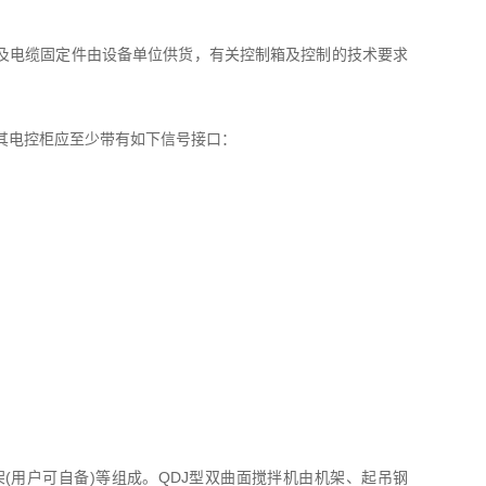
及电缆固定件由设备单位供货，有关控制箱及控制的技术要求
，其电控柜应至少带有如下信号接口：
(用户可自备)等组成。QDJ型双曲面搅拌机由机架、起吊钢