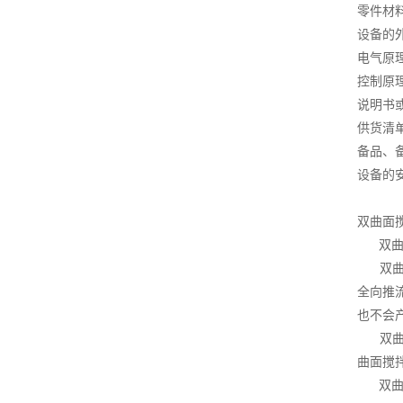
零件材
设备的
电气原
控制原
说明书
供货清
备品、
设备的
双曲面
双曲面
双曲面
全向推
也不会
双曲面
曲面搅拌
双曲面