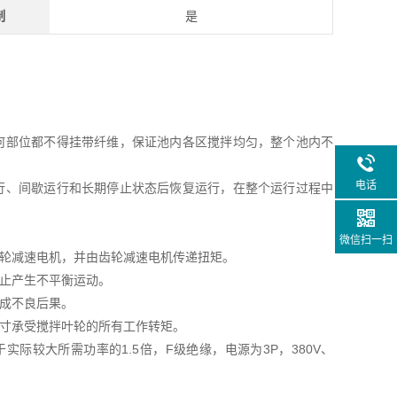
制
是
何部位都不得挂带纤维，保证池内各区搅拌均匀，整个池内不
电话
行、间歇运行和长期停止状态后恢复运行，在整个运行过程中
微信扫一扫
齿轮减速电机，并由齿轮减速电机传递扭矩。
防止产生不平衡运动。
成不良后果。
尺寸承受搅拌叶轮的所有工作转矩。
际较大所需功率的1.5倍，F级绝缘，电源为3P，380V、