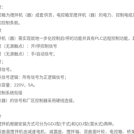
求：
控箱为搅拌机（器）成套供货，电控箱至搅拌机（器）的电力、控制电缆
和控制条款。
求
拌机（器）需实现就地一步化控制启/停的功能并具有PLC远程控制功能
号（无源触点）：开/停控制信号
号（无源触点）：手/自动信号；
号；
障信号。
点信号逻辑：所有信号为正逻辑信号；
容量：220V，5A。
控制系统衔接
（器）的信号和厂区控制器采用硬线连接。
介
拌机根据安装方式可分为GDJ型(干式)和QDJ型(潜水式)两种。
型双曲面搅拌机由减速电机、减震座、搅拌轴、双曲面叶轮、电控箱、桥架