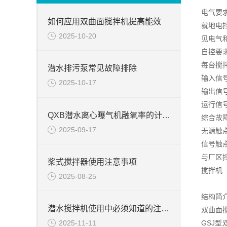
电气要
如何应用双曲面搅拌机提高能效
就地电
2025-10-20
见电气
自控要
每台搅
潜水排污泵常见故障排除
输入信
2025-10-17
输出信
运行信
QXB潜水离心曝气机融氧率的计算方法
综合故
2025-09-17
无源触
信号触点
与厂区
桨式搅拌器使用注意事项
搅拌机
2025-08-25
结构简
潜水搅拌机使用中必须知道的注意事项
双曲面搅
GSJ
2025-11-11