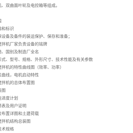
机、双曲面叶轮及电控箱等组成。
围
输和标识
保设备及备件的装运保护、保存和准备；
搅拌机厂家负责设备的铭牌
地、国别及制造厂全名
形式、型号、规格、外形尺寸、技术性能及有关参数
搅拌机的特性曲线图（效率、功率）
性曲线，电机启动特性
搅拌机的总体布置图
装图
造进度计划
绩表及用户证明
栓布置详图和土建荷载
搅拌机结构总装图
技术规格