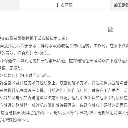
杜安环保
加工定
制GSJ双曲面搅拌机干式安装
技术要求：
曲面搅拌机适合于原水、排泥水或药液混合液中运转。工作时，在水下任
泥的沉淀，混合均匀度>95％。
安环保通过计算确定搅拌器的输出转速。搅拌器需在全浸没条件下连续运
平稳、无振动。
拌器应能每日24小时连续运行。
拌器全部的载荷应支承在砼桥架上，底部设轴承支承，通过悬臂式立轴与
双曲面搅拌机底部没有支撑，叶轮运行时能自我纠位，确保向下力垂直，
拌机叶轮及电机转向与池型及流态相匹配，运行中发生反转也不会对设备造
动立轴通过联轴器与减速机的输出轴连接固定，传动立轴应有足够的断面
轮减速电机安装固定在桥架上，电机设计符合IEC标准，电机额定功率大于实
，防护等级为IP65。