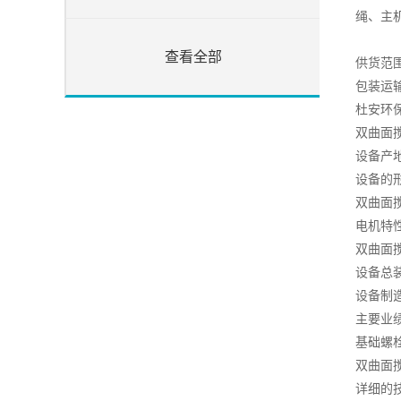
绳、主
查看全部
供货范
包装运
杜安环
双曲面
设备产
设备的
双曲面
电机特
双曲面
设备总
设备制
主要业
基础螺
双曲面
详细的