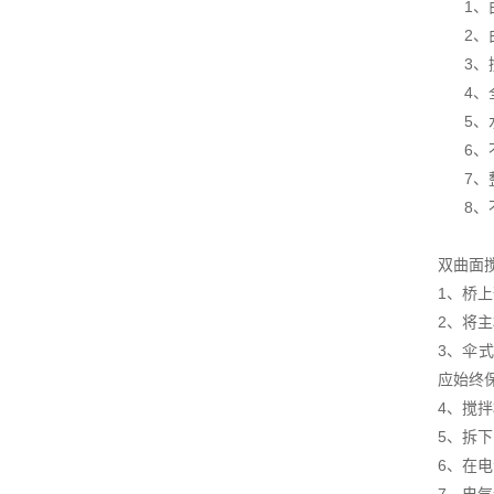
1、由
2、由
3、搅
4、全
5、水
6、不
7、整
8、不
双曲面
1、桥
2、将
3、伞
应始终
4、搅拌
5、拆
6、在