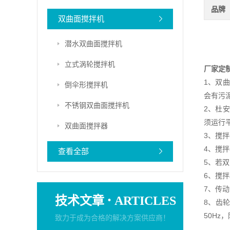
品牌
双曲面搅拌机
潜水双曲面搅拌机
立式涡轮搅拌机
厂家定
1、双
倒伞形搅拌机
会有污
不锈钢双曲面搅拌机
2、杜
须运行
双曲面搅拌器
3、搅
4、搅
查看全部
5、若
6、搅
7、传
·
技术文章
ARTICLES
8、齿
50Hz
致力于成为合格的解决方案供应商！