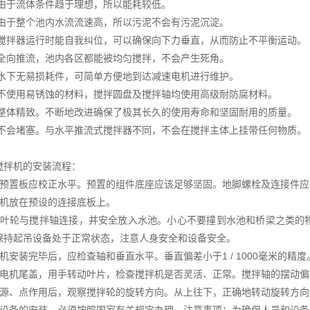
于流体条件趋于理想，所以能耗较低。
于整个池内水流流速高，所以污泥不会有污泥沉淀。
拌器运行时能自我纠位，可以确保向下力垂直，从而防止不平衡运动。
向推流，池内各区都能被均匀搅拌，不会产生死角。
下无易损耗件，可简单方便地到达减速电机进行维护。
使用易锈蚀的材料，搅拌圆盘及搅拌轴均使用高级耐防腐材料。
体精致。不断地改进确保了极其长久的使用寿命和坚固耐用的质量。
会堵塞。与水平推流式搅拌器不同，不会在搅拌主体上挂带任何物质。
搅拌机的安装流程：
上预置板应校正水平。预置的组件底座应该足够坚固。地脚螺栓及连接件应
主机放在预设的连接底板上。
式叶轮与搅拌轴连接，并安全放入水池。小心不要撞到水池和桥梁之类的
保持起吊设备处于正常状态，注意人身安全和设备安全。
机安装完毕后，应检查轴和垂直水平。垂直偏差小于1 / 1000毫米的精度
下电机尾盖，用手转动叶片，检查搅拌机是否灵活、正常。搅拌轴的摆动偏差应小
电源、点作用后，观察搅拌轮的旋转方向。从上往下，正确地转动旋转方向