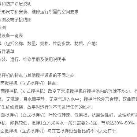
料和防护涂层说明
外形尺寸和安装、维修运行所需的空间要求
理图及端子接线图
理图
或设备一览表
单（包括名称、数量、规格、性能参数、材质、产地）
备件清单
安装、运行、维修手册及使用说明书
搅拌机的特点与其他搅拌设备的不同之处
搅拌机（立式搅拌机）特点：
搅拌机（立式搅拌机）改变了常规搅拌机在搅拌池内的流速不均匀、存
流，无沉淀，且水面平静，无空气进入水中；搅拌叶轮外形合理，双曲面
产生纤维缠绕，故平时运行时不需进行任何的维护。
搅拌机（立式搅拌机）叶轮低转速、低磨损，抗腐蚀性好，故性能可靠
机，能耗较低，搅拌1立方米污水一般只需要2~3瓦，节能达30%~50%
搅拌机（立式搅拌机）与其它搅拌设备相比的不同之处在于：