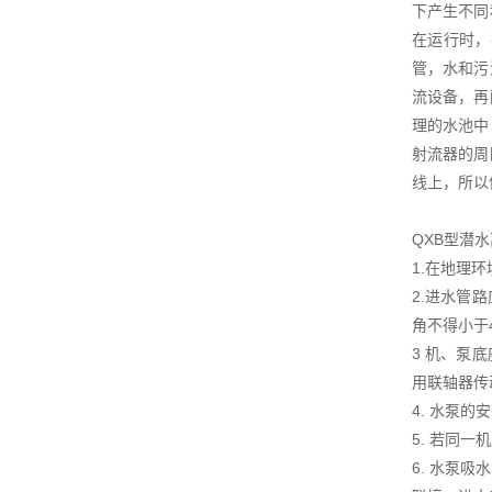
下产生不同
在运行时，
管，水和污
流设备，再
理的水池中
射流器的周
线上，所以
QXB型潜
1.在地理
2.进水管
角不得小于
3 机、泵
用联轴器传
4. 水泵
5. 若同
6. 水泵