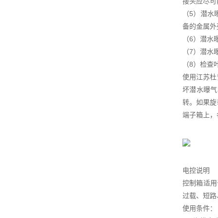
接头应尽可
（5）潜水
备的金属外
（6）潜水
（7）潜水
（8）检查
使用江苏杜
坏潜水曝气
转。如果旋
端子箱上，
电控说明
控制箱适用
过载、短路
使用条件：