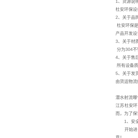
1、货源说
杜安环保设
2、关于品
杜安环保是
产品开发设
3、关于材
分为304
4、关于售
所有设备质
5、关于发
由货运物流
潜水射流曝
江苏杜安环
而，为了保
1、安全
开始进行
意！