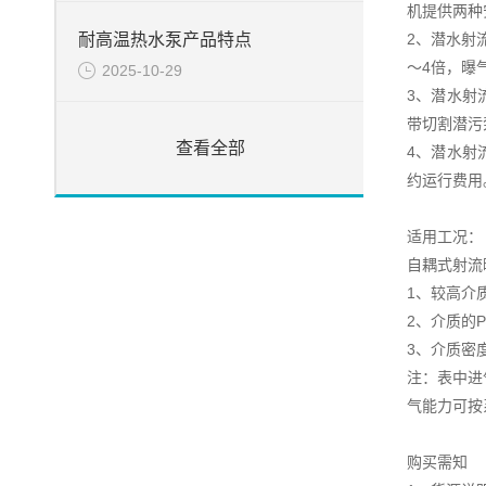
机提供两种
2、潜水射
耐高温热水泵产品特点
～4倍，曝
2025-10-29
3、潜水射
带切割潜污
查看全部
4、潜水射
约运行费用
适用工况：
自耦式射流
1、较高介质
2、介质的P
3、介质密度
注：表中进
气能力可按
购买需知