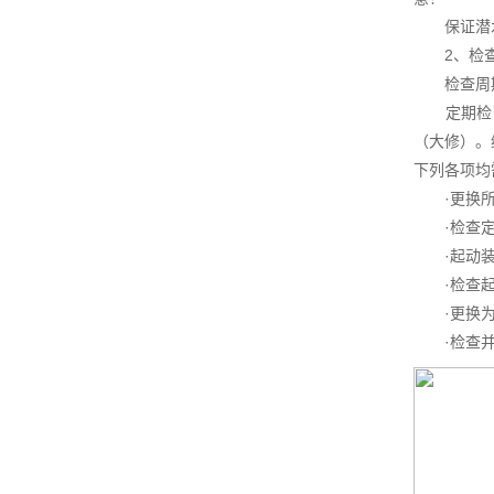
保证潜水
2、检查
检查周
定期检查
（大修）。
下列各项均
·更换所有
·检查定子
·起动装置
·检查起吊
·更换为
·检查并冲