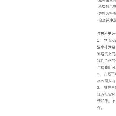
·起动装置
·检查起吊
·更换为检
·检查并冲
江苏杜安环
1、 物流
潜水排污泵
递送货上门
我们合作的
运费我们可
2、 在线下
本公司大力
3、 维护
江苏杜安环
请知悉。 
保。