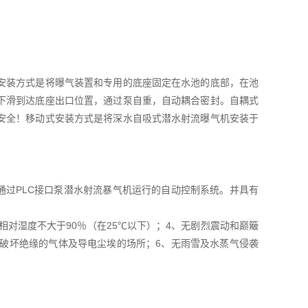
安装方式是将曝气装置和专用的底座固定在水池的底部，在池
下滑到达底座出口位置，通过泵自重，自动耦合密封。自耦式
安全！移动式安装方式是将深水自吸式潜水射流曝气机安装于
以通过PLC接口泵潜水射流暴气机运行的自动控制系统。并具有
气相对湿度不大于90％（在25℃以下）；4、无剧烈震动和巅簸
和破坏绝缘的气体及导电尘埃的场所；6、无雨雪及水蒸气侵袭