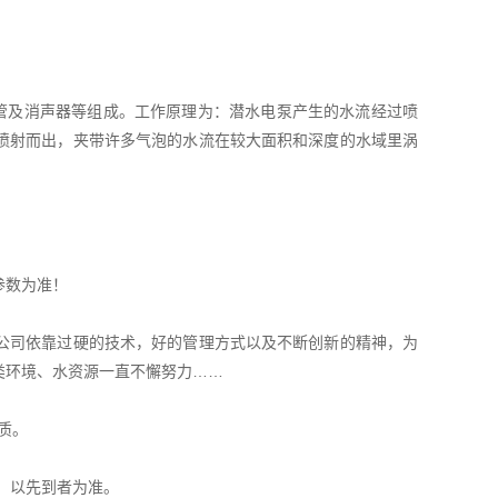
管及消声器等组成。工作原理为：潜水电泵产生的水流经过喷
喷射而出，夹带许多气泡的水流在较大面积和深度的水域里涡
参数为准！
公司依靠过硬的技术，好的管理方式以及不断创新的精神，为
类环境、水资源一直不懈努力……
质。
，以先到者为准。