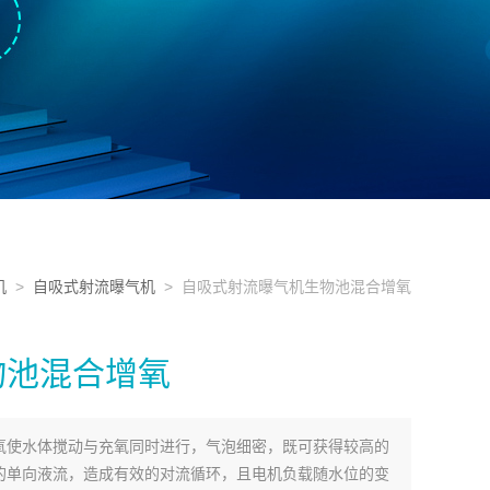
机
>
自吸式射流曝气机
> 自吸式射流曝气机生物池混合增氧
物池混合增氧
氧使水体搅动与充氧同时进行，气泡细密，既可获得较高的
的单向液流，造成有效的对流循环，且电机负载随水位的变