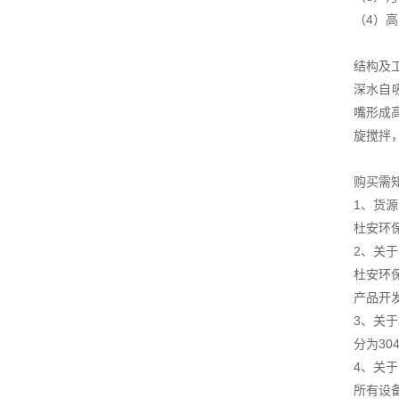
（4）
结构及
深水自
嘴形成
旋搅拌
购买需
1、货
杜安环
2、关
杜安环
产品开
3、关
分为3
4、关
所有设