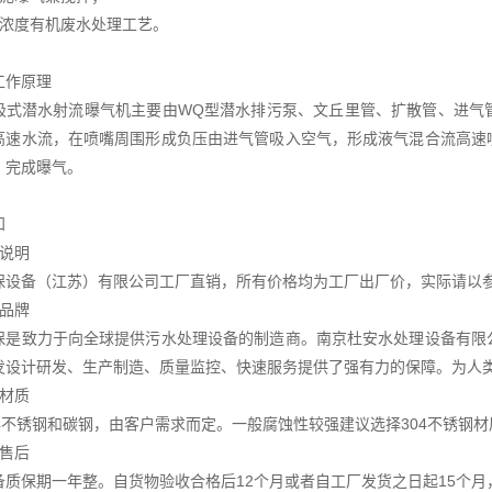
高浓度有机废水处理工艺。
工作原理
吸式潜水射流曝气机主要由WQ型潜水排污泵、文丘里管、扩散管、进气
高速水流，在喷嘴周围形成负压由进气管吸入空气，形成液气混合流高速
，完成曝气。
知
源说明
保设备（江苏）有限公司工厂直销，所有价格均为工厂出厂价，实际请以
于品牌
保是致力于向全球提供污水处理设备的制造商。南京杜安水处理设备有限
发设计研发、生产制造、质量监控、快速服务提供了强有力的保障。为人
于材质
04不锈钢和碳钢，由客户需求而定。一般腐蚀性较强建议选择304不锈钢材
于售后
备质保期一年整。自货物验收合格后12个月或者自工厂发货之日起15个月