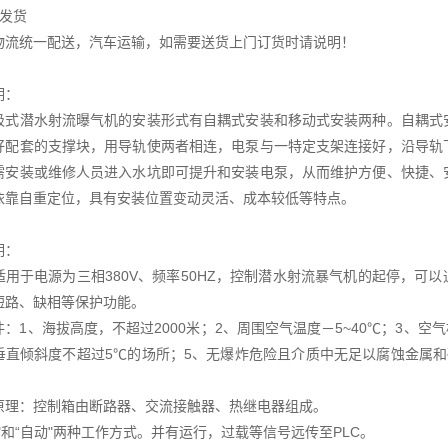
于发货
物流统一配送，汽车运输，如需要送货上门订货时请说明！
明：
吸式潜水射流曝气机的安装形式有自耦式安装和移动式安装两种。自耦式
好配套的支撑块，用导轨使两者相连，电泵与一特定支架连接好，沿导轨
需安装或维修人员进入水坑即可提升和安装电泵，从而维护方便、快捷、
依靠自重定位，具有安装位置变动灵活、成本较低等特点。
明：
适用于电源为三相380V、频率50HZ，控制潜水射流暴气机的起停，可
短路、缺相等保护功能。
：1、海拔高度，不超过2000米；2、周围空气温度－5~40℃；3、空
垂直倾斜度不超过5℃的场所；5、无爆炸危险且介质中无足以腐蚀金属
。
原理：控制箱由断路器、交流接触器、热继电器组成。
"和“自动"两种工作方式。并有运行，过载等信号远传至PLC。