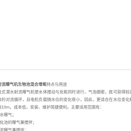
射流曝气机生物池混合增氧
特点与用途
吸式潜水射流曝气机使水体搅动与充氧同时进行，气泡细密，既可获得较
效的对流循环，且电机负载随水位的变化很小，因此，更适合在水位变化
到10m。成本低，安装、维护简捷便利。主要适用范围有：
深水曝气；
生化池的曝气兼搅拌；
污泥曝气兼搅拌；