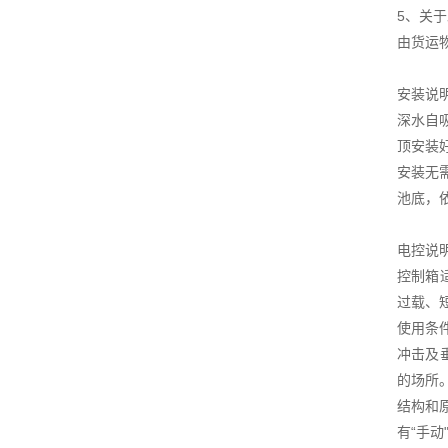
5、关
由货运
安装说
深水自
顶安装
安装无
池底，
电控说
控制箱
过载、
使用条件
冲击及
的场所
结构和
有“手动