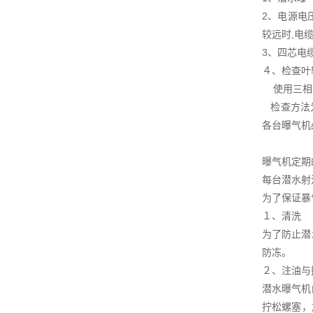
2、电源电
较远时,电
3、四芯电
４、检查叶
使用三相电
检查方法为
各台曝气机
曝气机定期
每台潜水射
为了保证暴
１、清洗
为了防止潜
防冻。
２、注油与
潜水曝气机
拧松螺塞，