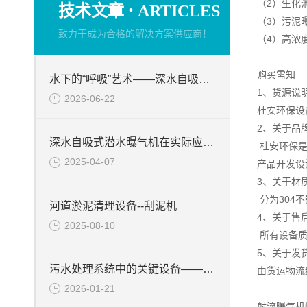
·
（2）生化
技术文章
ARTICLES
（3）污泥
致力于成为合格的解决方案供应商！
（4）高浓
购买需知
水下的“呼吸”艺术——深水自吸式潜水曝气机的技术原理与核心优势
1、货源说
2026-06-22
杜安环保设
2、关于品
深水自吸式潜水曝气机在实际应用场景中的性能优势
杜安环保是
2025-04-07
产品开发设
3、关于材
分为304
河道淤泥清理设备--刮泥机
4、关于售
2025-08-10
所有设备质
5、关于发
污水处理系统中的关键设备——硝化液回流泵
由货运物流
2026-01-21
射流曝气机