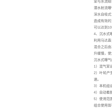
室与水流结
潜水射流曝
深水自吸式
造成有效的
可以达到1
4、沉水式
利用马达直
混合之后由
升缓慢，使
沉水式曝气
1）混气室
2）叶轮产
速。
3）本机组
4）自动着
5）使用范
组合使用皆