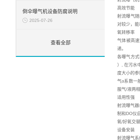
高效节能
倒伞曝气机设备防腐说明
射流曝气随
2025-07-26
对较少，能
氧转移率
气体被高速
查看全部
递。
各曝气方式在
）, 在污
度大小的参
气α系数一
服气/液两
适用性强
射流曝气器
制和DO仪
氧/好氧交
设备安装
射流曝气系