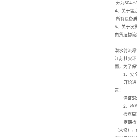
分为304
4、关于售
所有设备质
5、关于发
由货运物流
潜水射流曝
江苏杜安环
而，为了保
1、安全
开始进行
意！
保证潜水
2、检查
检查周
定期检查
（大修）。