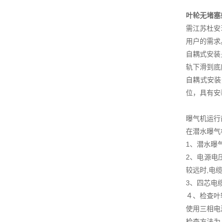
叶轮无堵塞
需江苏杜安
用户的需求
自耦式安装
轨下滑到底
自耦式安装
位，具有安
曝气机运行
在潜水曝气
1、潜水曝
2、电源电
较远时,电
3、四芯电
４、检查叶
使用三相电
检查方法为