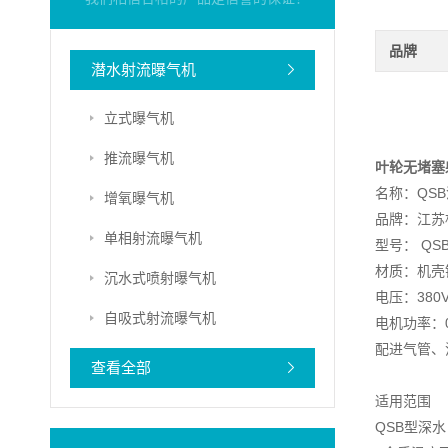
品牌
潜水射流曝气机
立式曝气机
推流曝气机
叶轮无堵塞
名称：QS
增氧曝气机
品牌：江苏
单相射流曝气机
型号： QS
材质：机壳
沉水式喷射曝气机
电压：380
自吸式射流曝气机
电机功率：0.
配进气管、
查看全部
适用范围
QSB型深