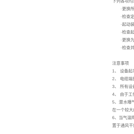
下列各项均
·更换所有
·检查定子
·起动装置
·检查起吊
·更换为
·检查并冲
注意事项
1、 设备
2、 电缆
3、 所有
4、 由于
5、潜水曝
在一个较大
6、当气温
置于通风干