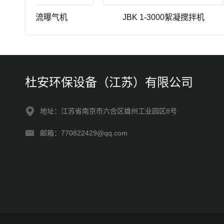
-4推流曝气机
JBK 1-3000絮凝搅拌机
杜安环保设备（江苏）有限公司
地址：江苏省南京市六合区雄州工业园区8号
邮箱：770822429@qq.com