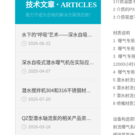
·
1介质温度不
技术文章
ARTICLES
2 介质的PX
致力于成为合格的解决方案供应商！
3 介质密度不
材质说明
水下的“呼吸”艺术——深水自吸式潜水曝气机的技术原理与核心优势
1 曝气专
2026-06-22
2 曝气专
3 曝气专
深水自吸式潜水曝气机在实际应用场景中的性能优势
12000小
2025-04-07
4 曝气专
5 潜水射流
6 潜水射
潜水搅拌机304和316不锈钢材质的区别
7 潜水射
2025-07-20
8 喷嘴材
QZ型潜水轴流泵的相关产品资料介绍
设备构造原
2026-03-16
射流曝气系
循环泵泵送