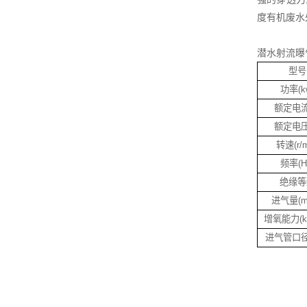
度有机废水
潜水射流曝
型号
功率(k
额定电流
额定电压
转速(r/m
频率(H
绝缘等
进气量(m3
增氧能力(kg
进气管口径