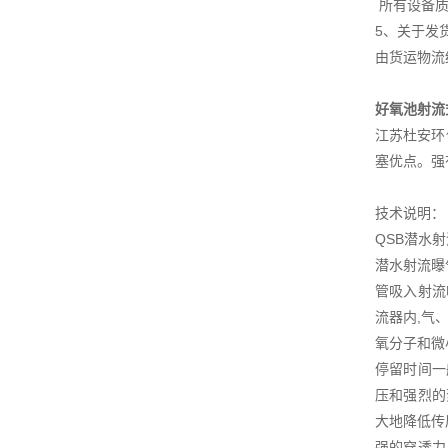
所有设备质
5、关于发
由货运物流
好氧池射流
江苏杜安环
塞优点。强
技术说明：
QSB潜水
潜水射流曝
管吸入射流
流器内,气
氧分子和微
停留时间一
压和强烈的
大地降低传
强的穿透力