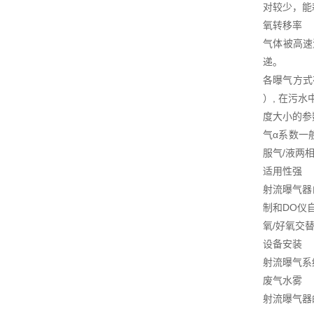
对较少，能
氧转移率
气体被高速
递。
各曝气方式在
）, 在污
度大小的参
气α系数一
服气/液两
适用性强
射流曝气器
制和DO仪
氧/好氧交
设备安装
射流曝气系
废气水雾
射流曝气器