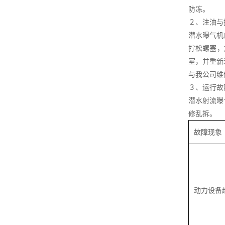
防冻。
２、注油与
潜水曝气机
拧松螺塞，
室，并重新
与我公司维
３、运行故
潜水射流曝
修乱拆。
故障现象
动力设备