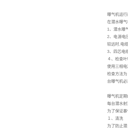
曝气机运行
在潜水曝气
1、潜水曝
2、电源电
较远时,电
3、四芯电
４、检查叶
使用三相电
检查方法为
台曝气机必
曝气机定期
每台潜水射
为了保证暴
１、清洗
为了防止潜