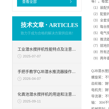
等）。每套
查看全部
（1）装配
（2）配套
（3）全套
·
技术文章
ARTICLES
（4）每台
（5）电气
致力于成为合格的解决方案供应商！
（6）推流
（7）就地
工业潜水搅拌机性能特点及注意事项和维护
（8）所有
2025-07-07
（9）两年
QJB潜水
手把手教学QJB潜水推流器操作流程
螺旋桨：不锈钢
2026-04-07
齿轮箱：铸铁 D
电机壳：铸铁 D
化粪池潜水搅拌机的用途和注意事项
导流罩：不锈钢
2025-09-11
轴： 304
机械密封：碳