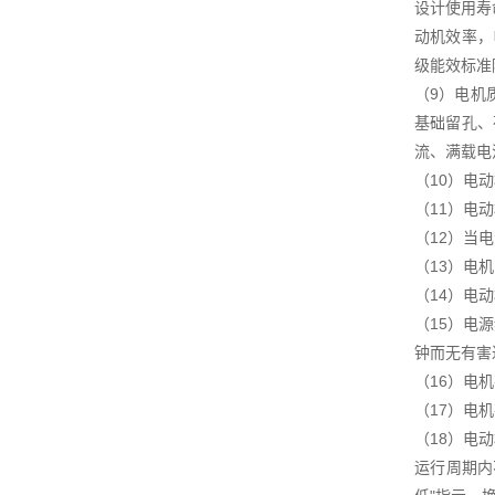
设计使用寿
动机效率，电
级能效标准降
（9）电机
基础留孔、
流、满载电
（10）电
（11）电
（12）当
（13）电
（14）电
（15）电源
钟而无有害
（16）电
（17）电机
（18）电
运行周期内