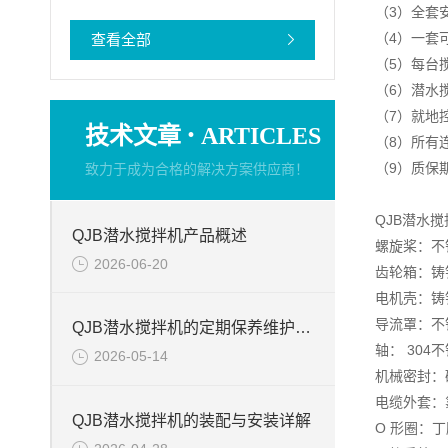
（3）全套
（4）一套
查看全部
（5）每台
（6）潜水
（7）就地
·
技术文章
ARTICLES
（8）所有
（9）质保
致力于成为合格的解决方案供应商！
QJB潜水
QJB潜水搅拌机产品概述
螺旋桨：不锈钢
2026-06-20
齿轮箱：铸铁 D
电机壳：铸铁 D
导流罩：不锈钢
QJB潜水搅拌机的定期保养维护的注意事项
轴： 304
2026-05-14
机械密封：碳
电缆外套：
QJB潜水搅拌机的装配与安装详解
O 形圈：丁