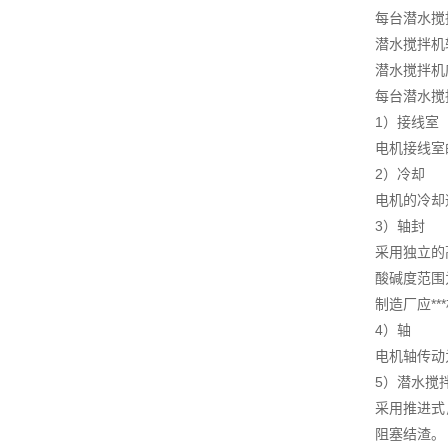
每台潜水搅
潜水搅拌机
潜水搅拌机
每台潜水搅
1）接线室
电机接线室
2）冷却
电机的冷却
3）轴封
采用独立的
酸碱度范围
制造厂应**
4）轴
电机轴传动
5）潜水搅
采用推进式
阻塞结渣。