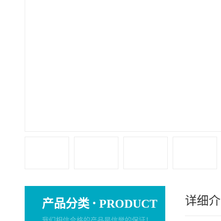
详细介
·
产品分类
PRODUCT
我们相信合格的产品是信誉的保证！