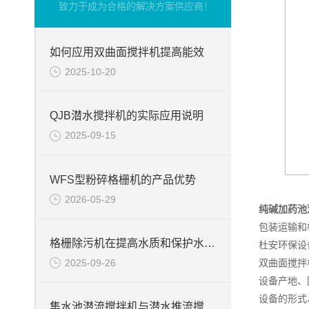
致力于成为合格的解决方案供应商！
如何应用双曲面搅拌机提高能效
2025-10-20
QJB潜水搅拌机的实际应用说明
2025-09-15
WFS型粉碎格栅机的产品优势
2026-05-29
纯碱加药池
包装运输和
格栅除污机在提高水质和保护水环境中的作用
杜安环保设
2025-09-26
双曲面搅拌
设备产地、
设备的形式
集水池潜流搅拌机与潜水推流搅拌器的区别