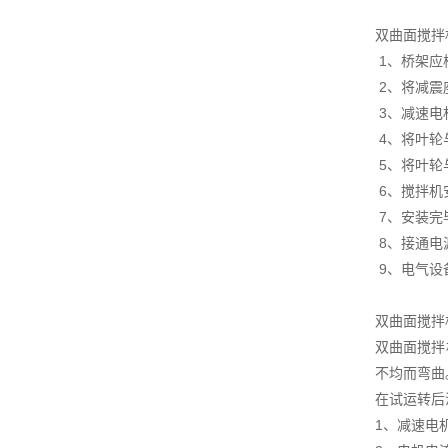
双曲面搅拌
1、桥架应
2、将减震
3、减速电
4、将叶轮
5、将叶轮
6、搅拌机
7、安装完
8、接通电
9、电气设
双曲面搅拌
双曲面搅拌
不均而弯曲
在试运转后
1、减速电