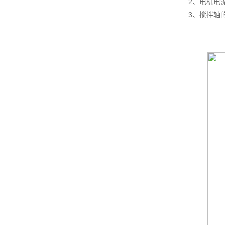
2、电机电
3、搅拌轴