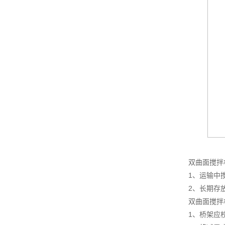
双曲面搅拌
1、运输中
2、长期存
双曲面搅拌
1、桥架应