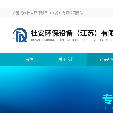
欢迎光临
杜安环保设备（江苏）有限公司网站
！
首页
关于我们
产品中