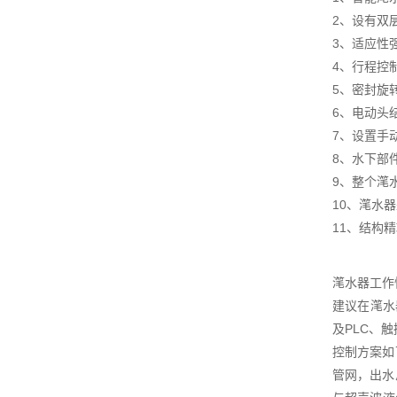
2、设有双
3、适应性
4、行程控
5、密封旋
6、电动头
7、设置手
8、水下部
9、整个滗
10、滗水
11、结构
滗水器工作
建议在滗水
及PLC、
控制方案如
管网，出水