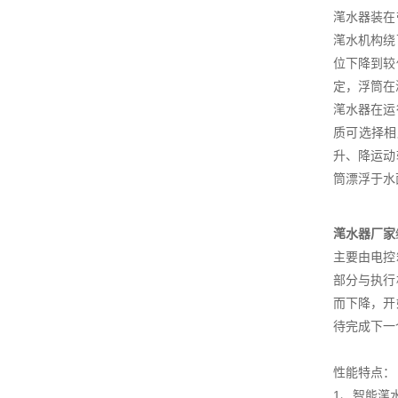
滗水器装在
滗水机构绕
位下降到较
定，浮筒在
滗水器在运
质可选择相
升、降运动
筒漂浮于水
滗水器厂家
主要由电控
部分与执行
而下降，开
待完成下一
性能特点：
1、智能滗