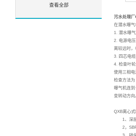
查看全部
污水处理厂
在潜水曝气
1. 潜水
2. 电源
离较远时，
3. 四芯
4. 检查叶
使用三相电
检查方法为
曝气机连到
变转动方向
QXB离心
1、深层
2，SBR
3、硝化