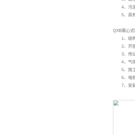
4、污泥
5、高有
QXB离心
1、结构
2、开放
3、传动
4、气体
5、按工
6、电机保
7、安装