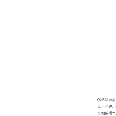
QXB型潜
1.不允许
2.如果曝