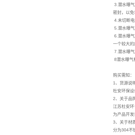
3.潜水曝
密封，以免
4.未切断
5.潜水曝
6.潜水曝
一个较大的
7.潜水曝
8潜水曝气
购买需知：
1、货源说
杜安环保设
2、关于品
江苏杜安环
为产品开发
3、关于材
分为304