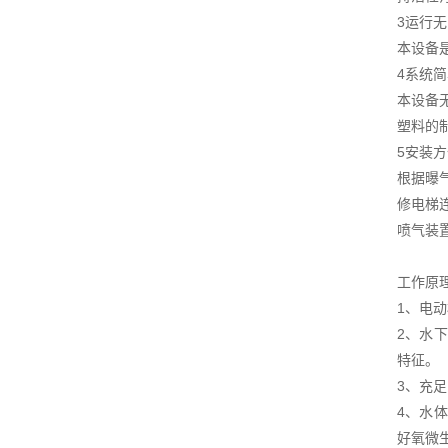
3运行
本设备
4系统
本设备
塑料的
5安装
根据曝
修电梯
喷气装
工作原
1、电
2、水
特征。
3、充
4、水
好氧微