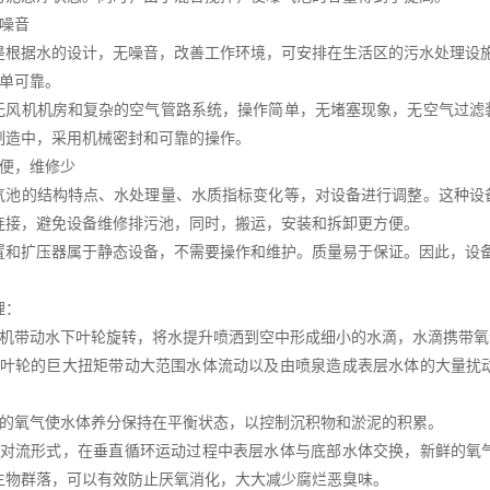
无噪音
是根据水的设计，无噪音，改善工作环境，可安排在生活区的污水处理设
简单可靠。
无风机机房和复杂的空气管路系统，操作简单，无堵塞现象，无空气过滤
制造中，采用机械密封和可靠的操作。
方便，维修少
气池的结构特点、水处理量、水质指标变化等，对设备进行调整。这种设
连接，避免设备维修排污池，同时，搬运，安装和拆卸更方便。
置和扩压器属于静态设备，不需要操作和维护。质量易于保证。因此，设
理：
动机带动水下叶轮旋转，将水提升喷洒到空中形成细小的水滴，水滴携带氧
下叶轮的巨大扭矩带动大范围水体流动以及由喷泉造成表层水体的大量扰
足的氧气使水体养分保持在平衡状态，以控制沉积物和淤泥的积累。
体对流形式，在垂直循环运动过程中表层水体与底部水体交换，新鲜的氧
生物群落，可以有效防止厌氧消化，大大减少腐烂恶臭味。