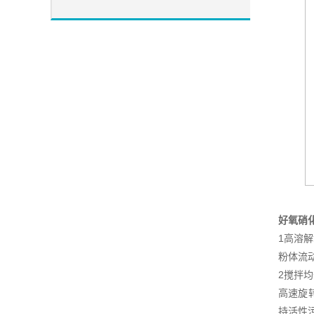
好氧硝
1高溶
粉体流
2搅拌
高速旋
持活性