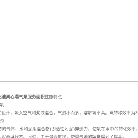
化池离心曝气泵服务面积
性能特点
解氧
动设计，吸入空气和浆液混合，气泡小而多，溶解氧率高。氧转移效率为30
均匀
转的气体、水和泥浆混合物(即活性污泥)穿透力，使氧在水中的转化效
污泥悬浮状态。同时，由于混合搅拌，使曝气池的容量得到了提高。