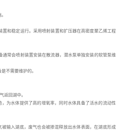
施。
装置和稳定运行。采用喷射装置和扩压器在高密度聚乙烯工程
备通常会喷射装置安装在散流器，潜水泵单独安装的软管泵维
备是不需要维护的。
气返回湖中。
动，为水体提供了高的增氧率，同时水体具备了活水的流动性
气被输入湖底，废气也会被掺混释放出水体表面，在湖底形成