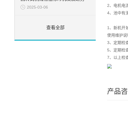
2、电机电
2025-03-06
4、池中有
查看全部
1、新机开
使用维护说
3、定期检
5、定期检
7、以上检
产品咨