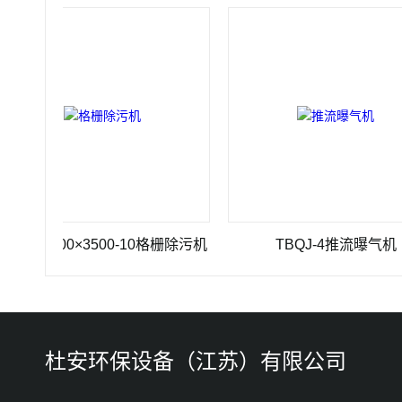
-1200×3500-10格栅除污机
TBQJ-4推流曝气机
杜安环保设备（江苏）有限公司