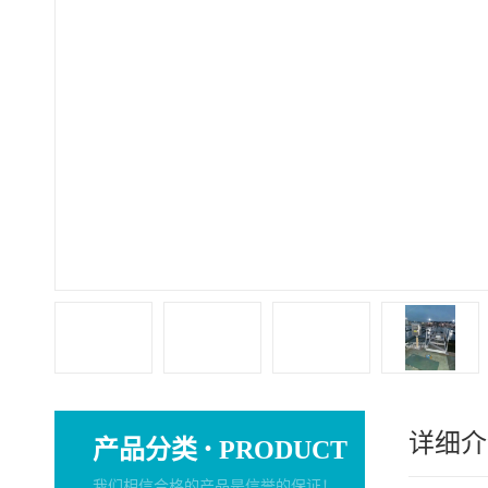
详细介
·
产品分类
PRODUCT
我们相信合格的产品是信誉的保证！