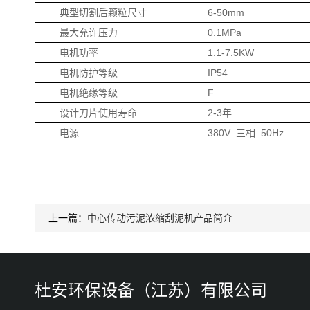
典型切割后颗粒尺寸
6-50mm
最大允许压力
0.1MPa
电机功率
1.1-7.5KW
电机防护等级
IP54
电机绝缘等级
F
设计刀片使用寿命
2-3年
电源
380V 三相 50Hz
上一篇：
中心传动污泥浓缩刮泥机产品简介
杜安环保设备（江苏）有限公司