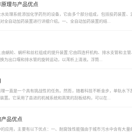
作原理与产品优点
业水处理系统添加化学药剂的设备，它由多个部分组成，包括投药装置、
对全自动加药装置进行详细介绍。一、全自动加药装置的结...
;由蜗轮、蜗杆和丝杠组成的提升装置;它由四连杆机构、排水支管和主
换为出口堰和排水管的旋转运动，以滗析上清液。浮筒...
用
清理一直是一个具有挑战性的任务。然而，随着科技不断金步，单轨水下
装置。它采用了县进的机械系统和高笑的刮板结构，可以在...
的产品优点
中的应用，主要有以下优点：一、耐腐蚀性能强由于城市污水中含有大量