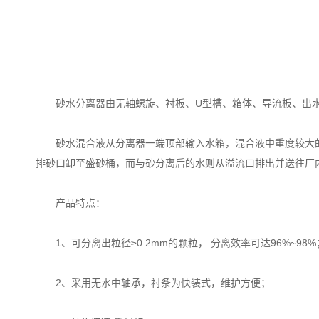
砂水分离器由无轴螺旋、衬板、U型槽、箱体、导流板、出水
砂水混合液从分离器一端顶部输入水箱，混合液中重度较大的
排砂口卸至盛砂桶，而与砂分离后的水则从溢流口排出并送往厂
产品特点：
1、可分离出粒径≥0.2mm的颗粒， 分离效率可达96%~98%
2、采用无水中轴承，衬条为快装式，维护方便；