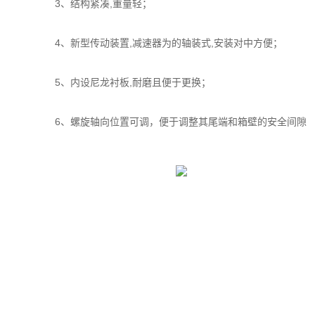
3、结构紧凑,重量轻；
4、新型传动装置,减速器为的轴装式,安装对中方便；
5、内设尼龙衬板,耐磨且便于更换；
6、螺旋轴向位置可调，便于调整其尾端和箱壁的安全间隙