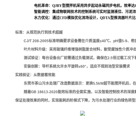
电机革命：QJBY型搅拌机采用异步起动永磁同步电机，效率达GB 
智能调控：集成物联网技术的控制系统可实时监测液位、污泥浓
水力优化：通过CFD模拟优化流场设计，QDTA型推流器叶片
标准：从规范执行到技术超越
CJ/T 208-2005标准明确要求设备需在介质温度≤40℃、pH值5-9
叶片材料升级：采用玻璃纤维增强树脂复合材料，耐受腐蚀性介质冲
测试验证：每台设备出厂前需通过负载测试，确保在2.5倍过载工况下
安装创新：导杆系统允许水平旋转±60°，适应不规则池型安装需求
实践验证：从数据看效能
东莞市茶山污水处理厂改造数据显示：更换5.5kW超节能搅拌机后，
随着GB 18613-2020能效标准的全面实施，以及智能控制技
保证处理效果的同时，实现能耗的阶梯式下降，为污水处理行业的绿色转型