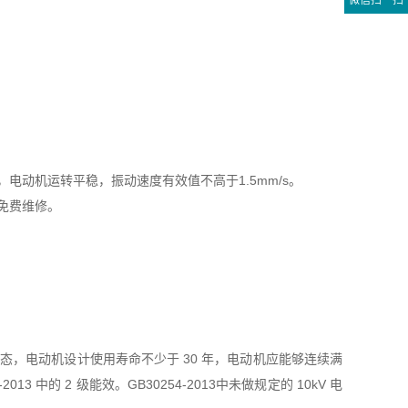
微信扫一扫
动机运转平稳，振动速度有效值不高于1.5mm/s。
免费维修。
，电动机设计使用寿命不少于 30 年，电动机应能够连续满
中的 2 级能效。GB30254-2013中未做规定的 10kV 电