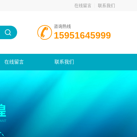
在线留言
联系我们
咨询热线
15951645999
在线留言
联系我们