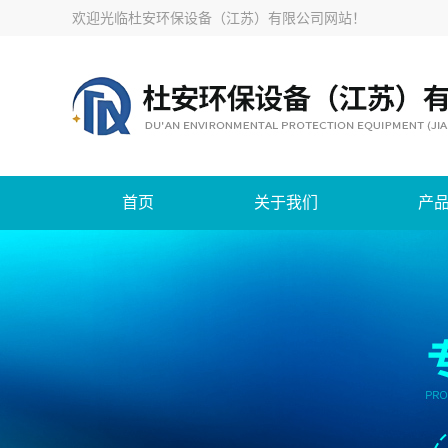
欢迎光临
杜安环保设备（江苏）有限公司网站
！
首页
关于我们
产