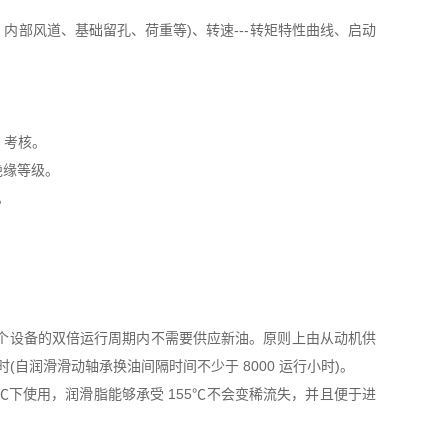
部风道、基础留孔、荷重等)、转速---转矩特性曲线、启动
）考核。
绝缘等级。
。
个设备的双倍运行周期内不需要供应新油。原则上由从动机供
自润滑滑动轴承换油间隔时间不少于 8000 运行小时)。
0.5℃下使用，润滑脂能够承受 155℃不会变稀流失，并且便于进