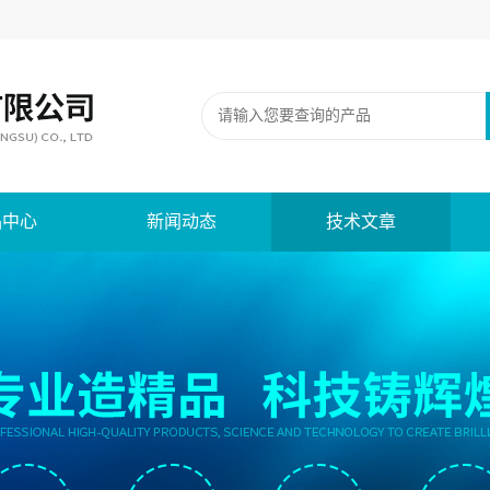
品中心
新闻动态
技术文章