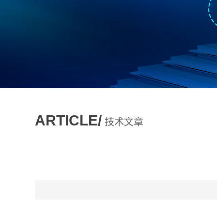
ARTICLE/
技术文章