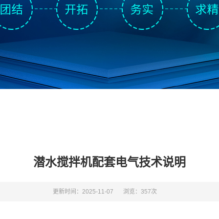
潜水搅拌机配套电气技术说明
更新时间：2025-11-07
浏览：357次