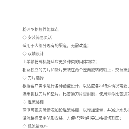
粉碎型格栅性能优点
◇ 安装简易灵活
适用于大部分现有的渠道，无需改造；
◇ 双轴设计
比单轴粉碎机能适应更多种类的固体颗粒；
相互独立的刀片和垫片安装在两个逆向旋转的轴上，交替重
◇ 刀片选择
根据客户需求进行各种齿型设计，以适应各种特殊情况需要
选用镀钛刀片和垫片，比普通刀片更耐磨，使用寿命比普通刀
◇ 溢流格栅
两侧可视实际情况加设溢流格栅，以增加流量，并减少水头
溢流格栅呈喇叭形安装，方便将污物引导进格栅切割区；
◇ 低流量底座