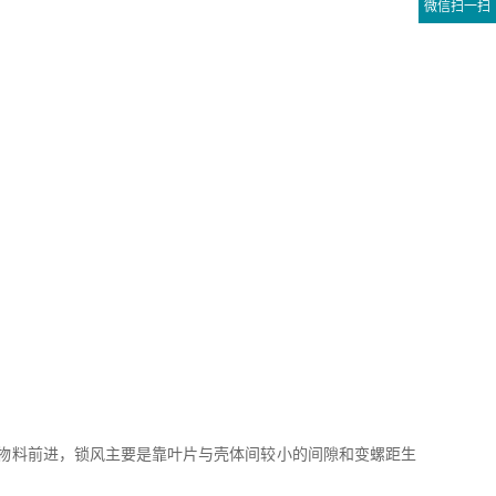
微信扫一扫
物料前进，锁风主要是靠叶片与壳体间较小的间隙和变螺距生