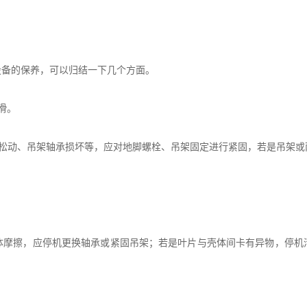
备的保养，可以归结一下几个方面。
滑。
动、吊架轴承损坏等，应对地脚螺栓、吊架固定进行紧固，若是吊架或
擦，应停机更换轴承或紧固吊架；若是叶片与壳体间卡有异物，停机