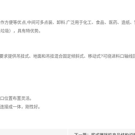
作方便等优点,中间可多点装、卸料.广泛用于化工、食品、医药、造纸
活垃圾），具有特优势。
求提供吊挂式、地面和吊挂混合固定倾斜式、移动式?可绕进料口轴线回
料口位置布置灵活。
相连接成一体，刚性好。