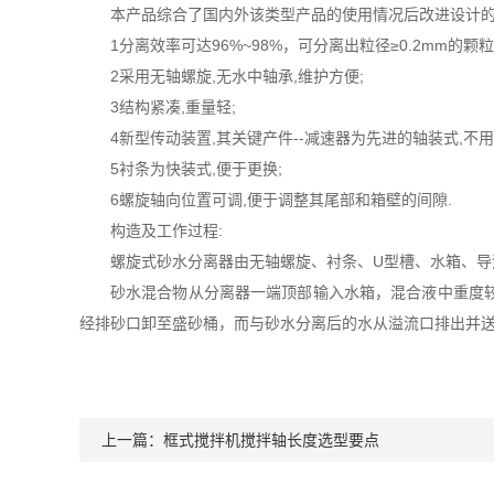
本产品综合了国内外该类型产品的使用情况后改进设计
1分离效率可达96%~98%，可分离出粒径≥0.2mm的颗粒
2采用无轴螺旋,无水中轴承,维护方便;
3结构紧凑,重量轻;
4新型传动装置,其关键产件--减速器为先进的轴装式,不用
5衬条为快装式,便于更换;
6螺旋轴向位置可调,便于调整其尾部和箱壁的间隙.
构造及工作过程:
螺旋式砂水分离器由无轴螺旋、衬条、U型槽、水箱、导
砂水混合物从分离器一端顶部输入水箱，混合液中重度
经排砂口卸至盛砂桶，而与砂水分离后的水从溢流口排出并
上一篇：
框式搅拌机搅拌轴长度选型要点