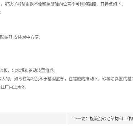
的，解决了衬条更换不便和螺旋轴向位置不可调的缺陷，其特点如下：
;
联轴器,安装对中方便;
流板、出水堰和驱动装置组成。
较大的，如砂粒等将沉积于槽型底部，在螺旋的推动下，砂粒沿斜置的槽
送往厂内进水池
下一篇：
旋流沉砂池结构和工作