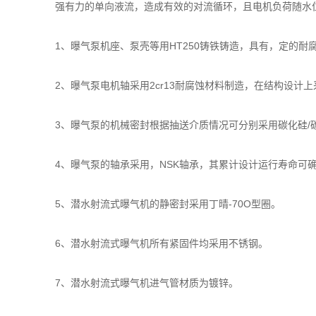
强有力的单向液流，造成有效的对流循环，且电机负荷随水位
1、曝气泵机座、泵壳等用HT250铸铁铸造，具有，定的耐
2、曝气泵电机轴采用2cr13耐腐蚀材料制造，在结构设计上
3、曝气泵的机械密封根据抽送介质情况可分别采用碳化硅/碳化
4、曝气泵的轴承采用，NSK轴承，其累计设计运行寿命可确保
5、潜水射流式曝气机的静密封采用丁晴-70O型圈。
6、潜水射流式曝气机所有紧固件均采用不锈钢。
7、潜水射流式曝气机进气管材质为镀锌。