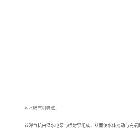
污水曝气机特点：
该曝气机由潜水电泵与喷射泵组成，从而使水体搅动与充氧同