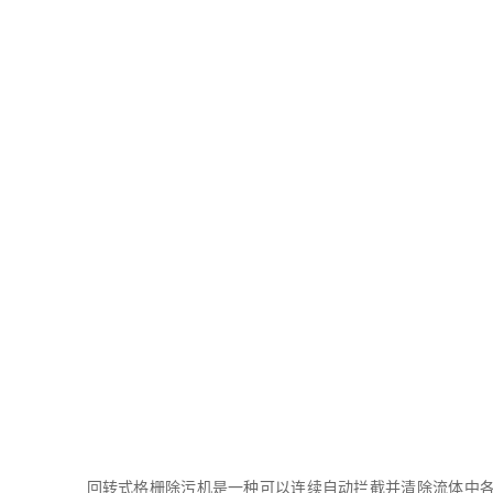
回转式格栅除污机是一种可以连续自动拦截并清除流体中各种