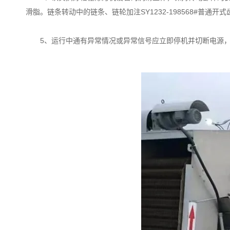
滑脂。链条转动中的链条、链轮加注SY1232-198568#
5、运行中通有异常情况或异常信号应立即停机并切断电源，