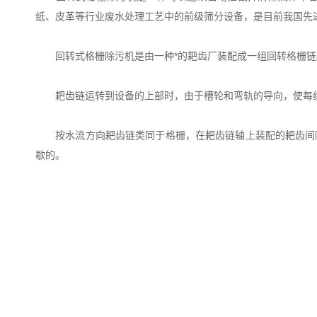
纸、皮革等行业废水处理工艺中的前级筛分设备，是目前我国先
回转式格栅除污机是由一种*的耙齿厂装配成一组回转格栅链
耙齿链运转到设备的上部时，由于槽轮和弯轨的导向，使每组
按水流方向耙齿链类同于格栅，在耙齿链轴上装配的耙齿间隙
歇的。