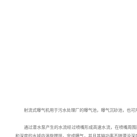
射流式曝气机用于污水处理厂的曝气池，曝气沉砂池，也可用
通过潜水泵产生的水流经过喷嘴形成高速水流，在喷嘴周围形
和深度的水域内涡旋搅拌，完成曝气，并且其轴功率不随潜没深