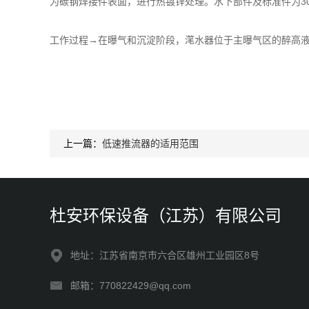
为碳钢焊接件表面，进行热镀锌处理。水下部件及标准件为3
工作过程→在曝气和沉淀阶段，滗水器位于主曝气区的醉高
上一篇：
低速推流器的适用范围
杜安环保设备（江苏）有限公司
地址：江苏省南京市六合区雄州工业园区8号
邮箱：770822429@qq.com