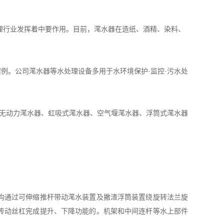
理行业发挥着中要作用。目前，滗水器在造纸、酒精、染料、
。公司滗水器等水处理设备多用于水环境保护·监控·污水处
无动力滗水器、虹吸式滗水器、空气堰滗水器、浮筒式滗水器
构通过可伸缩推杆带动滗水装置及撇渣浮筒装置绕旋转法兰旋
传动丝杠完成提升、下降功能的。机架和中间连杆等水上部件