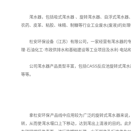
滗水器，包括吸式滗水器 、旋转滗水器、自浮式滗水器
农药、皮革、粘胶、味精、制糖等行业工业废水(废液)的处
杜安环保设备（江苏）有限公司，一家经营有滗水器的专业
理·石油化工·市政供排水和基础建设等工业项目及水利·电站
公司滗水器产品类型丰富，包括CASS反应池旋转式滗水
等等。
拿杜安环保产品线中应用较为广泛的旋转式滗水器来说
转，从而使滗水堰口上下移动，达到滗出上清液的目的。此