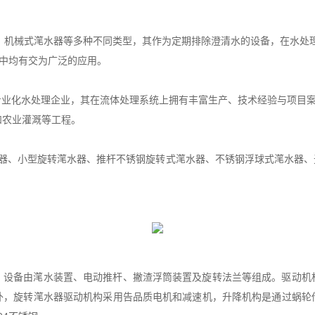
、机械式滗水器等多种不同类型，其作为定期排除澄清水的设备，在水处
理中均有交为广泛的应用。
化水处理企业，其在流体处理系统上拥有丰富生产、技术经验与项目案例
和农业灌溉等工程。
器、小型旋转滗水器、推杆不锈钢旋转式滗水器、不锈钢浮球式滗水器、
，设备由滗水装置、电动推杆、撇渣浮筒装置及旋转法兰等组成。驱动机
外，旋转滗水器驱动机构采用告品质电机和减速机，升降机构是通过蜗轮