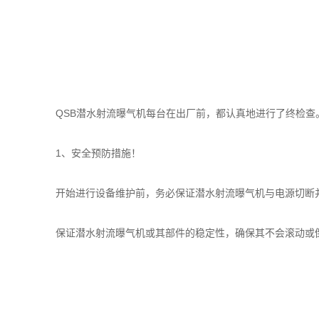
QSB潜水射流曝气机每台在出厂前，都认真地进行了终检查。
1、安全预防措施！
开始进行设备维护前，务必保证潜水射流曝气机与电源切断并
保证潜水射流曝气机或其部件的稳定性，确保其不会滚动或倒